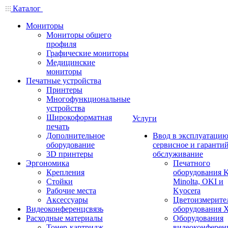
Каталог
Мониторы
Мониторы общего
профиля
Графические мониторы
Медицинские
мониторы
Печатные устройства
Принтеры
Многофункциональные
устройства
Широкоформатная
Услуги
печать
Дополнительное
Ввод в эксплуатацию
оборудование
сервисное и гаранти
3D принтеры
обслуживание
Эргономика
Печатного
Крепления
оборудования K
Стойки
Minolta, OKI и
Рабочие места
Kyocera
Аксессуары
Цветоизмерите
Видеоконференцсвязь
оборудования X
Расходные материалы
Оборудования
Тонер-картридж
видеоконферен