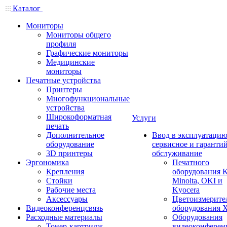
Каталог
Мониторы
Мониторы общего
профиля
Графические мониторы
Медицинские
мониторы
Печатные устройства
Принтеры
Многофункциональные
устройства
Широкоформатная
Услуги
печать
Дополнительное
Ввод в эксплуатацию
оборудование
сервисное и гаранти
3D принтеры
обслуживание
Эргономика
Печатного
Крепления
оборудования K
Стойки
Minolta, OKI и
Рабочие места
Kyocera
Аксессуары
Цветоизмерите
Видеоконференцсвязь
оборудования X
Расходные материалы
Оборудования
Тонер-картридж
видеоконферен