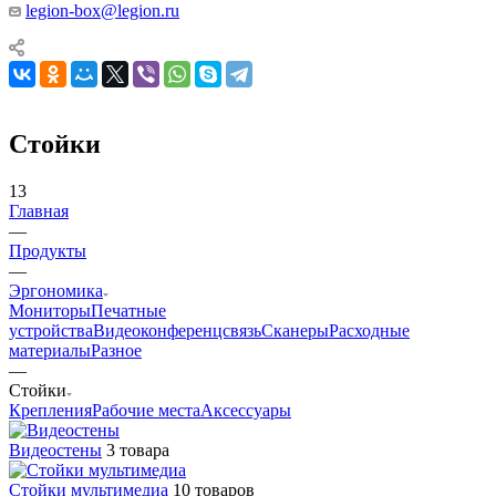
legion-box@legion.ru
Стойки
13
Главная
—
Продукты
—
Эргономика
Мониторы
Печатные
устройства
Видеоконференцсвязь
Сканеры
Расходные
материалы
Разное
—
Стойки
Крепления
Рабочие места
Аксессуары
Видеостены
3 товара
Стойки мультимедиа
10 товаров