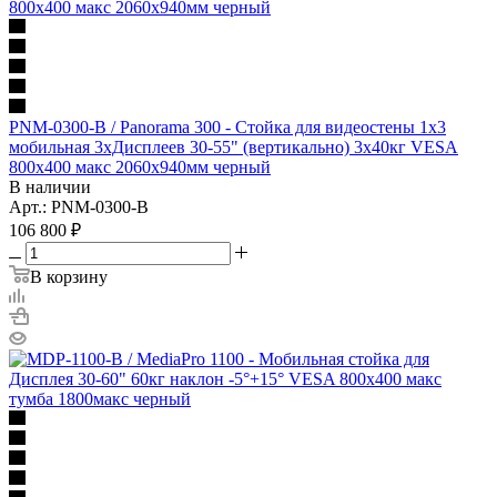
PNM-0300-B / Panorama 300 - Стойка для видеостены 1x3
мобильная 3xДисплеев 30-55" (вертикально) 3x40кг VESA
800x400 макс 2060x940мм черный
В наличии
Арт.: PNM-0300-B
106 800
₽
В корзину