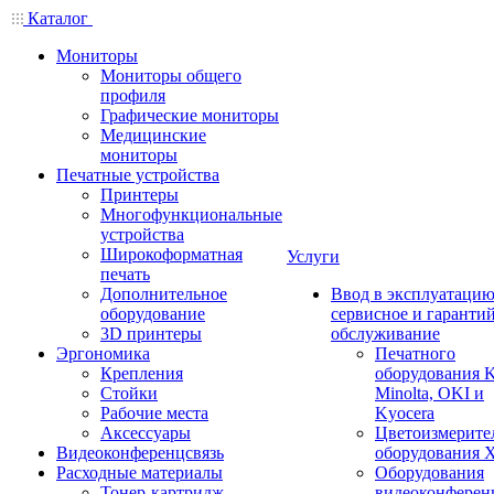
Каталог
Мониторы
Мониторы общего
профиля
Графические мониторы
Медицинские
мониторы
Печатные устройства
Принтеры
Многофункциональные
устройства
Широкоформатная
Услуги
печать
Дополнительное
Ввод в эксплуатацию
оборудование
сервисное и гаранти
3D принтеры
обслуживание
Эргономика
Печатного
Крепления
оборудования K
Стойки
Minolta, OKI и
Рабочие места
Kyocera
Аксессуары
Цветоизмерите
Видеоконференцсвязь
оборудования X
Расходные материалы
Оборудования
Тонер-картридж
видеоконферен