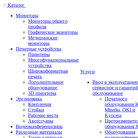
Каталог
Мониторы
Мониторы общего
профиля
Графические мониторы
Медицинские
мониторы
Печатные устройства
Принтеры
Многофункциональные
устройства
Широкоформатная
Услуги
печать
Дополнительное
Ввод в эксплуатацию
оборудование
сервисное и гаранти
3D принтеры
обслуживание
Эргономика
Печатного
Крепления
оборудования K
Стойки
Minolta, OKI и
Рабочие места
Kyocera
Аксессуары
Цветоизмерите
Видеоконференцсвязь
оборудования X
Расходные материалы
Оборудования
Тонер-картридж
видеоконферен