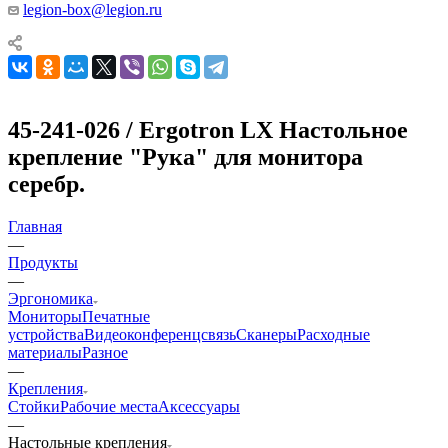
legion-box@legion.ru
45-241-026 / Ergotron LX Настольное
крепление "Рука" для монитора
серебр.
Главная
—
Продукты
—
Эргономика
Мониторы
Печатные
устройства
Видеоконференцсвязь
Сканеры
Расходные
материалы
Разное
—
Крепления
Стойки
Рабочие места
Аксессуары
—
Настольные крепления