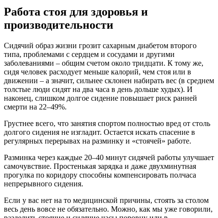
Работа стоя для здоровья и
производительности
Сидячий образ жизни грозит сахарным диабетом второго
типа, проблемами с сердцем и сосудами и другими
заболеваниями – общим счетом около тридцати. К тому же,
сидя человек расходует меньше калорий, чем стоя или в
движении – а значит, сильнее склонен набирать вес (в среднем
толстые люди сидят на два часа в день дольше худых). И
наконец, слишком долгое сидение повышает риск ранней
смерти на 22–49%.
Грустнее всего, что занятия спортом полностью вред от столь
долгого сидения не изгладит. Остается искать спасение в
регулярных перерывах на разминку и «стоячей» работе.
Разминка через каждые 20–40 минут сидячей работы улучшает
самочувствие. Простенькая зарядка и даже двухминутная
прогулка по коридору способны компенсировать полчаса
непрерывного сидения.
Если у вас нет на то медицинской причины, стоять за столом
весь день вовсе не обязательно. Можно, как мы уже говорили,
разделить стоячие и сидячие часы поровну или в