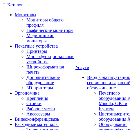
Каталог
Мониторы
Мониторы общего
профиля
Графические мониторы
Медицинские
мониторы
Печатные устройства
Принтеры
Многофункциональные
устройства
Широкоформатная
Услуги
печать
Дополнительное
Ввод в эксплуатацию
оборудование
сервисное и гаранти
3D принтеры
обслуживание
Эргономика
Печатного
Крепления
оборудования K
Стойки
Minolta, OKI и
Рабочие места
Kyocera
Аксессуары
Цветоизмерите
Видеоконференцсвязь
оборудования X
Расходные материалы
Оборудования
Тонер-картридж
видеоконферен