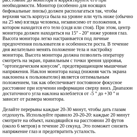
необходимости. Монитор (особенно для носящих
бифокальные линзы) должен располагаться так, чтобы
верхняя часть корпуса была на уровне или чуть ниже (обычно
на 25 мм) взгляда человека, независимо от положения, в
котором находится его тело (сидя или стоя). При этом, центр
монитора должен находиться на 15° - 20° ниже уровня глаз.
Высота монитора легко настраивается под личные
предпочтения пользователя и особенности роста. В течение
дня желательно менять положение тела и настройку
монитора. Высота монитора должна позволить оператору
смотреть на экран, правильным с точки зрения здоровья,
"ортопедическим конусом", предотвращающим мышечные
напряжения. Наклон монитора назад (нижняя часть экрана
наклонена к пользователю) является оптимальным
положением, так как обеспечивает постоянное фокусное
расстояние при изучении информации сверху вниз. Диапазон
достаточного угла наклона колеблется от -5 ° до +30 ° и
зависит от размера монитора.
Делайте перерывы каждые 20-30 минут, чтобы дать глазам
отдохнуть. Используйте правило 20-20-20: каждые 20 минут
смотрите на объект, находящийся на расстоянии 20 футов
(около 6 метров) в течение 20 секунд. Это поможет снизить
напряжение глаз и предотвратить усталость.